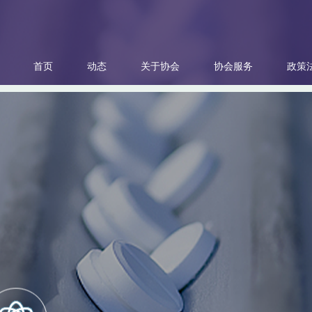
首页
动态
关于协会
协会服务
政策
协会公告
协会简介
诚信体系建设
食药监局
申请入会
联系方式
工作动态
协会章程
企业品牌
发改委
入会程序
说医问药
组织机构
科技进步
工信委
意见建议
会员单位名单
绿色环保
环保厅
会费标准
国际合作
咨询服务