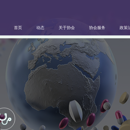
首页
动态
关于协会
协会服务
政策
协会公告
协会简介
诚信体系建设
食药监局
申请入会
联系方式
工作动态
协会章程
企业品牌
发改委
入会程序
说医问药
组织机构
科技进步
工信委
意见建议
会员单位名单
绿色环保
环保厅
会费标准
国际合作
咨询服务